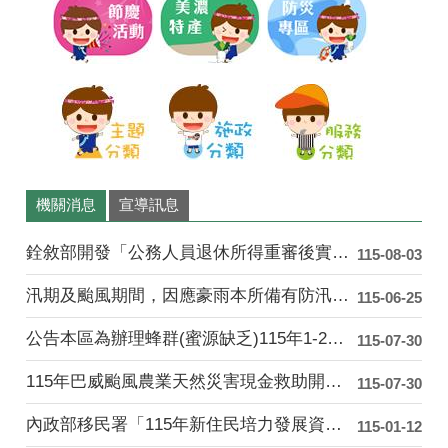
美
情
濃
機關消息
宣導訊息
銓敘部開發「公務人員退休所得重審後實發金額試算器」....
115-08-03
汛期及颱風期間，因應豪雨本所備有防汛沙包供民眾索取....
115-06-25
公告本區為辦理蜂群(蜜源缺乏)115年1-2月乾旱....
115-07-30
115年巴威颱風農業天然災害現金救助開始受理「水平....
115-07-30
內政部移民署「115年新住民培力發展資訊網」
115-01-12