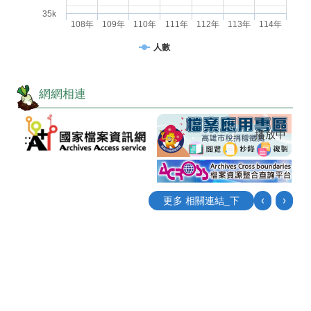
35k
108年
109年
110年
111年
112年
113年
114年
人數
網網相連
播放中
‹
›
更多 相關連結_下
目
前
切
換
至: