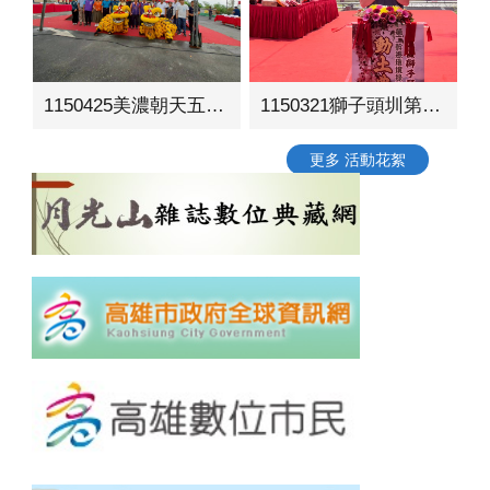
1150425美濃朝天五穀宮周邊環境營造工程動土典禮
1150321獅子頭圳第二幹線環境綠美化工程動土典禮
更多 活動花絮