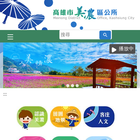
跳到主要內容區塊
搜
尋
播放中
:::
目
前
顯
示
圖
片:
人