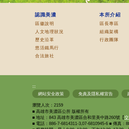
認識美濃
本所介紹
區徽說明
區長專區
人文地理狀況
組織架構
歷史沿革
行政團隊
悠活鐵馬行
合法旅社
:::
網站安全政策
免責及隱私權宣告
瀏覽人次：
2159
■ 高雄市美濃區公所 版權所有
■ 地址：843 高雄市美濃區合和里美中路260號【
交
■ 電話：886-7-6814311-3,07-6810945-6 ■ 傳真：88