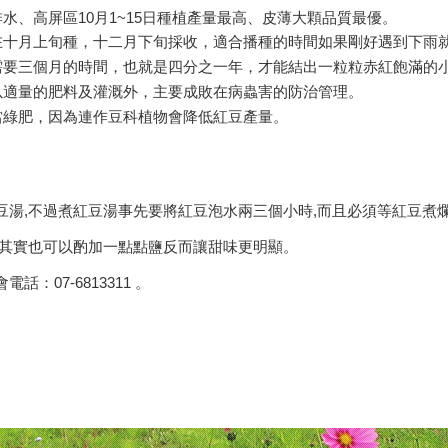
水、高屏區10月1~15日種植產量最高、皮薄大顆品質最優。
在十月上旬種，十二月下旬採收，適合播種的時間如果剛好遇到下雨
需要三個月的時間，也就是四分之一年，才能結出一粒粒赤紅飽滿的
以適量的肥料及灌溉外，主要成敗在病蟲害的防治管理。
當綠肥，因為連作豆科植物會降低紅豆產量。
豆湯,不過煮紅豆湯事先要將紅豆泡水兩三個小時,而且必須等紅豆煮
,其實也可以酌加一點點鹽反而讓甜味更明顯。
：07-6813311 。