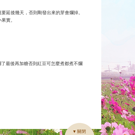
就要延後幾天，否則剛發出來的芽會爛掉。
小果實。
爛了最後再加糖否則紅豆可怎麼煮都煮不爛
▼關閉