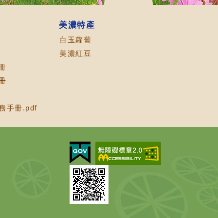
美濃特產
白玉蘿蔔
美濃紅豆
冊
冊
手冊.pdf