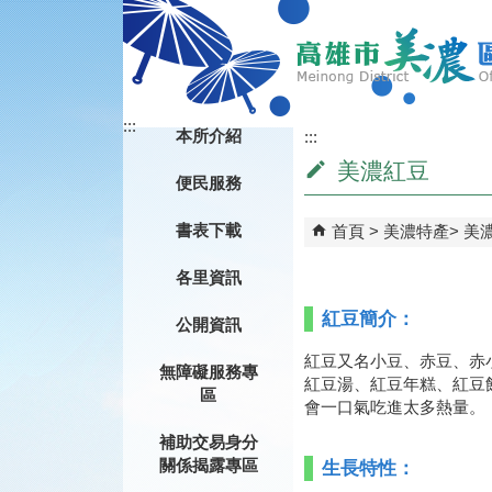
跳到主要內容區塊
:::
本所介紹
:::
美濃紅豆
便民服務
書表下載
首頁
美濃特產
美
各里資訊
紅豆簡介：
公開資訊
紅豆又名小豆、赤豆、赤
無障礙服務專
紅豆湯、紅豆年糕、紅豆
區
會一口氣吃進太多熱量。
補助交易身分
關係揭露專區
生長特性：