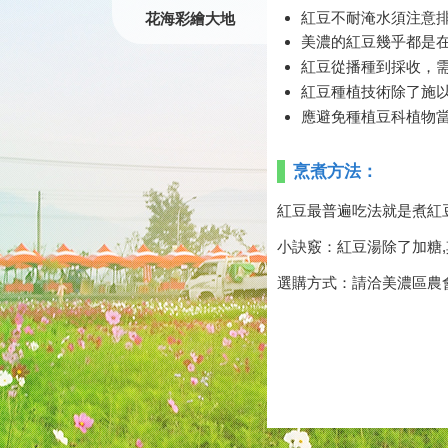
紅豆不耐淹水須注意排
花海彩繪大地
美濃的紅豆幾乎都是
紅豆從播種到採收，
紅豆種植技術除了施
應避免種植豆科植物
烹煮方法：
紅豆最普遍吃法就是煮紅
小訣竅：紅豆湯除了加糖
選購方式：請洽美濃區農會電話