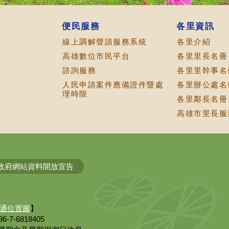
便民服務
各里資訊
線上調解聲請服務系統
各里介紹
高雄數位市民平台
各里里長名冊
諮詢服務
各里里幹事名
人民申請案件應備證件暨處
各里辦公處名
理時限
各里鄰長名冊
高雄市里長服務
政府網站資料開放宣告
通位置圖
】
6-7-6818405