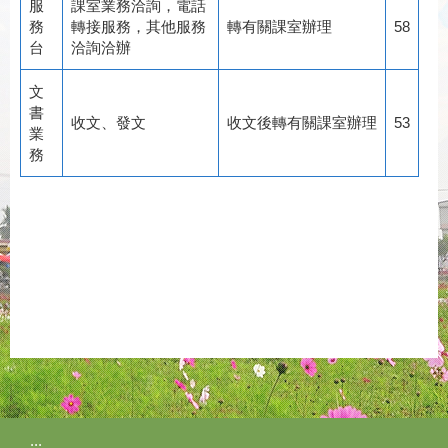
服
課室業務洽詢，電話
務
轉接服務，其他服務
轉有關課室辦理
58
台
洽詢洽辦
文
書
收文、發文
收文後轉有關課室辦理
53
業
務
:::