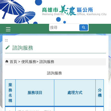
跳到主要內容區塊
搜
尋
:::
:::
諮詢服務
首頁
便民服務
諮詢服務
諮詢服務
業
務
分
服務項目
處理方式
名
機
稱