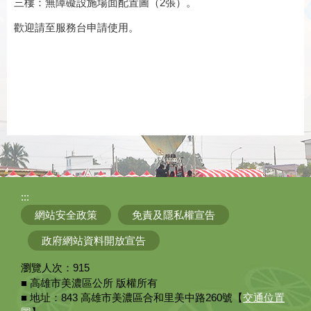
三樓：無障礙設施場面配置圖（2張）。
歡迎請至服務台申請使用。
:::
網站安全政策
免責及隱私權宣告
政府網站資料開放宣告
瀏覽人次：
915
■ 高雄市美濃區公所 版權所有
■ 地址：843 高雄市美濃區合和里美中路260號【
交通位置