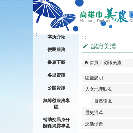
跳到主要內容區塊
:::
本所介紹
:::
認識美濃
便民服務
書表下載
首頁
認識美濃
各里資訊
區徽說明
公開資訊
人文地理狀況
無障礙服務專
自然環境
區
歷史沿革
補助交易身分
悠活漫遊
關係揭露專區