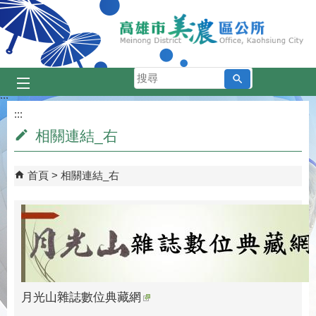
跳到主要內容區塊
搜
尋
:::
:::
相關連結_右
首頁
相關連結_右
月光山雜誌數位典藏網