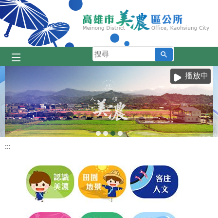
跳到主要內容區塊
搜
尋
播放中
:::
目
前
顯
示
圖
片:
美