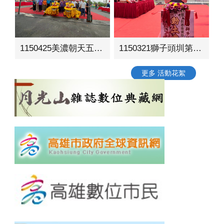
1150425美濃朝天五穀宮周邊環境營造工程動土典禮
1150321獅子頭圳第二幹線環境綠美化工程動土典禮
更多 活動花絮