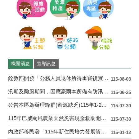
濃
花
海
機關消息
宣導訊息
銓敘部開發「公務人員退休所得重審後實發金額試算器」....
115-08-03
汛期及颱風期間，因應豪雨本所備有防汛沙包供民眾索取....
115-06-25
公告本區為辦理蜂群(蜜源缺乏)115年1-2月乾旱....
115-07-30
115年巴威颱風農業天然災害現金救助開始受理「水平....
115-07-30
內政部移民署「115年新住民培力發展資訊網」
115-01-12