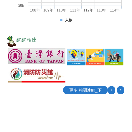
35k
108年
109年
110年
111年
112年
113年
114年
人數
網網相連
播放中
‹
›
更多 相關連結_下
目
前
切
換
至:
公