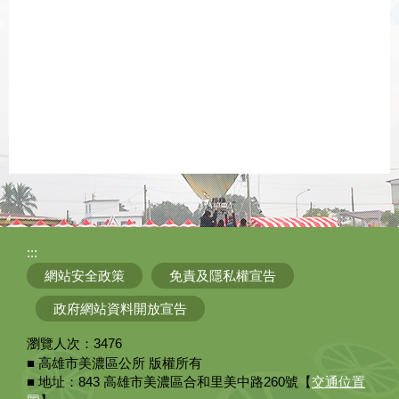
:::
網站安全政策
免責及隱私權宣告
政府網站資料開放宣告
瀏覽人次：
3476
■ 高雄市美濃區公所 版權所有
■ 地址：843 高雄市美濃區合和里美中路260號【
交通位置