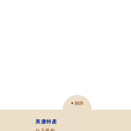
▼關閉
美濃特產
白玉蘿蔔