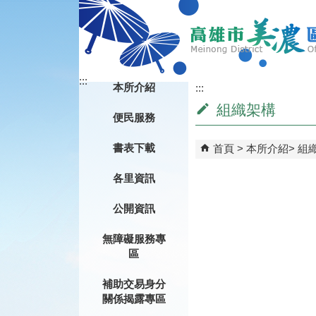
跳到主要內容區塊
:::
本所介紹
:::
組織架構
便民服務
書表下載
首頁
本所介紹
組
各里資訊
公開資訊
無障礙服務專
區
補助交易身分
關係揭露專區