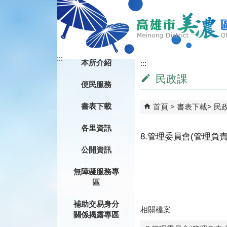
跳到主要內容區塊
:::
本所介紹
:::
民政課
便民服務
書表下載
首頁
書表下載
民
各里資訊
8.管理委員會(管理負
公開資訊
無障礙服務專
區
補助交易身分
相關檔案
關係揭露專區