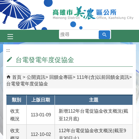
跳到主要內容區塊
搜
尋
:::
:::
台電發電年度促協金
首頁
公開資訊
回饋金專區
111年(含)以前回饋金資訊
台電發電年度促協金
類別
上版日期
主題
收支
新增112年台電促協金收支概況(截
113-01-09
概況
至12月底)
收支
112年台電促協金收支概況(截至9
112-10-02
概況
月30日止)