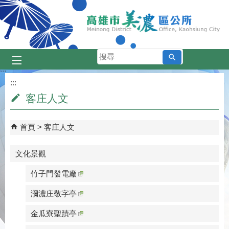
跳到主要內容區塊
搜
尋
:::
:::
客庄人文
首頁
客庄人文
文化景觀
竹子門發電廠
瀰濃庄敬字亭
金瓜寮聖蹟亭