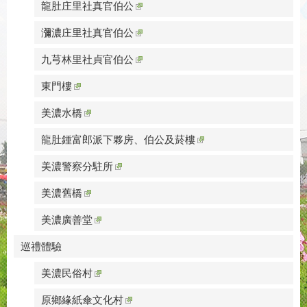
龍肚庄里社真官伯公
瀰濃庄里社真官伯公
九芎林里社貞官伯公
東門樓
美濃水橋
龍肚鍾富郎派下夥房、伯公及菸樓
美濃警察分駐所
美濃舊橋
美濃廣善堂
巡禮體驗
美濃民俗村
原鄉緣紙傘文化村