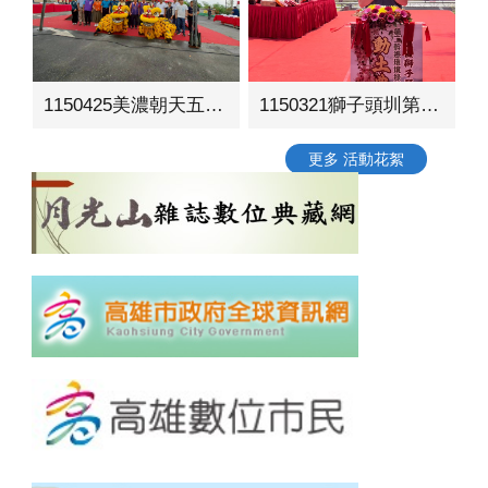
1150425美濃朝天五穀宮周邊環境營造工程動土典禮
1150321獅子頭圳第二幹線環境綠美化工程動土典禮
更多 活動花絮