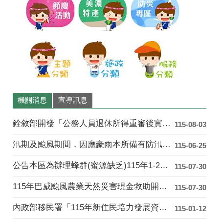
妹
妳
看
機關消息
宣導訊息
銓敘部開發「公務人員退休所得重審後實發金額試算器」....
115-08-03
汛期及颱風期間，因應豪雨本所備有防汛沙包供民眾索取....
115-06-25
公告本區為辦理蜂群(蜜源缺乏)115年1-2月乾旱....
115-07-30
115年巴威颱風農業天然災害現金救助開始受理「水平....
115-07-30
內政部移民署「115年新住民培力發展資訊網」
115-01-12