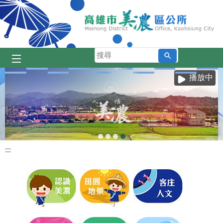
跳到主要內容區塊
搜
尋
播放中
:::
目
前
顯
示
圖
片:
細