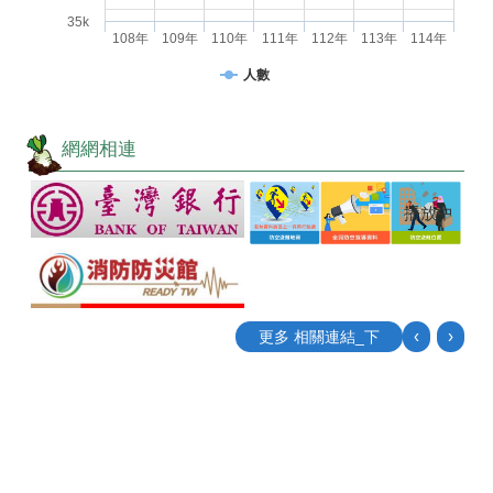
35k
108年
109年
110年
111年
112年
113年
114年
人數
網網相連
播放中
‹
›
更多 相關連結_下
目
前
切
換
至:
公