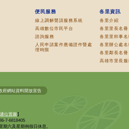
便民服務
各里資訊
線上調解聲請服務系統
各里介紹
高雄數位市民平台
各里里長名冊
諮詢服務
各里里幹事名
人民申請案件應備證件暨處
各里辦公處名
理時限
各里鄰長名冊
高雄市里長服務
政府網站資料開放宣告
通位置圖
】
6-7-6818405
:30、星期六及星期例假日休息。