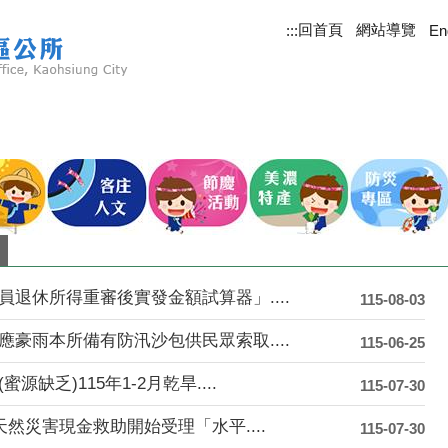
回首頁
網站導覽
:::
En
人美情濃
美濃庄頭巴士
美濃花海
細妹妳看
退休所得重審後實發金額試算器」....
115-08-03
豪雨本所備有防汛沙包供民眾索取....
115-06-25
缺乏)115年1-2月乾旱....
115-07-30
天然災害現金救助開始受理「水平....
115-07-30