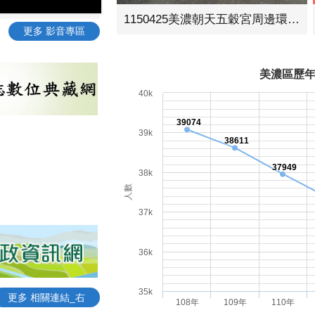
1150425美濃朝天五穀宮周邊環境營造工程動土典禮
更多 影音專區
美濃區歷
40k
39074
39k
38611
37949
38k
人數
37k
36k
35k
更多 相關連結_右
108年
109年
110年