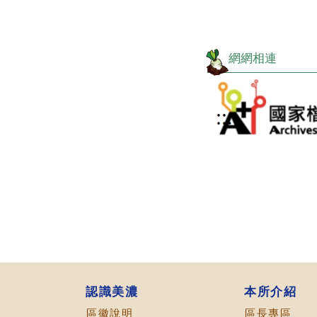
網網相連
目
前
切
換
至:
國
家
檔
認識美濃
本所介紹
案
區徽說明
區長專區
資