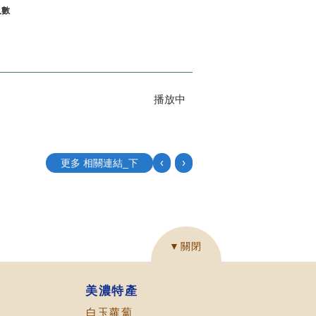
人數
播放中
‹
›
更多 相關連結_下
▼關閉
美濃特產
白玉蘿蔔