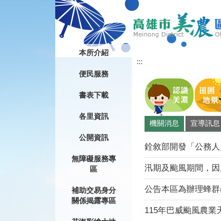
跳到主要內容區塊
本所介紹
:::
目
前
便民服務
顯
示
書表下載
圖
片:
各里資訊
機關消息
宣導訊息
細
妹
公開資訊
妳
銓敘部開發「公務人員
看
無障礙服務專
汛期及颱風期間，因應
區
公告本區為辦理蜂群(蜜源
補助交易身分
關係揭露專區
115年巴威颱風農業