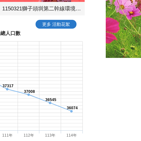
1150321獅子頭圳第二幹線環境綠美化工程動土典禮
更多 活動花絮
年總人口數
37317
37008
36545
36074
111年
112年
113年
114年