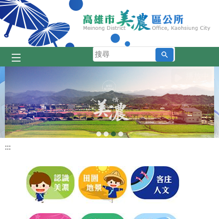
跳到主要內容區塊
搜
尋
播放中
:::
目
前
顯
示
圖
片:
美