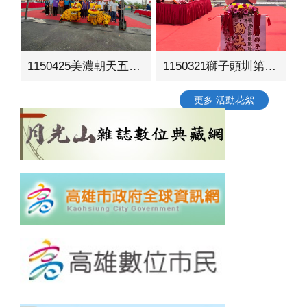
1150425美濃朝天五穀宮周邊環境營造工程動土典禮
1150321獅子頭圳第二幹線環境綠美化工程動土典禮
更多 活動花絮