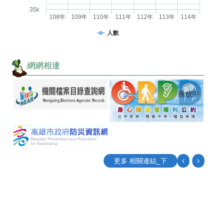
35k
108年
109年
110年
111年
112年
113年
114年
人數
網網相連
播放中
‹
›
更多 相關連結_下
目
前
切
換
至:
公