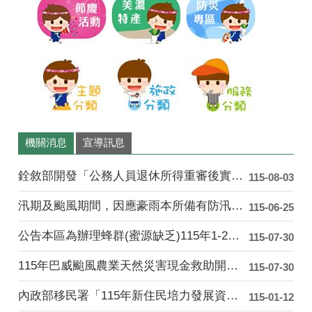
濃
花
海
機關消息
宣導訊息
銓敘部開發「公務人員退休所得重審後實發金額試算器」....
115-08-03
汛期及颱風期間，因應豪雨本所備有防汛沙包供民眾索取....
115-06-25
公告本區為辦理蜂群(蜜源缺乏)115年1-2月乾旱....
115-07-30
115年巴威颱風農業天然災害現金救助開始受理「水平....
115-07-30
內政部移民署「115年新住民培力發展資訊網」
115-01-12