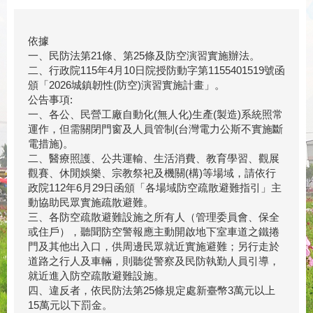
依據
一、民防法第21條、第25條及防空演習實施辦法。
二、行政院115年4月10日院授防動字第1155401519號函
頒「2026城鎮韌性(防空)演習實施計畫」。
公告事項:
一、各公、民營工廠自動化(無人化)生產(製造)系統照常
運作，但需關閉門窗及人員管制(台灣電力公斯不實施斷
電措施)。
二、醫療照護、公共運輸、生活消費、教育學習、觀展
觀賽、休閒娛樂、宗教祭祀及機關(構)等場域，請依行
政院112年6月29日函頒「各場域防空疏散避難指引」主
動協助民眾實施疏散避難。
三、各防空疏散避難設施之所有人（管理委員會、保全
或住戶），聽聞防空警報應主動開啟地下室車道之鐵捲
門及其他出入口，供周邊民眾就近實施避難；另行走於
道路之行人及車輛，則聽從警察及民防執勤人員引導，
就近進入防空疏散避難設施。
四、違反者，依民防法第25條規定處新臺幣3萬元以上
15萬元以下罰金。