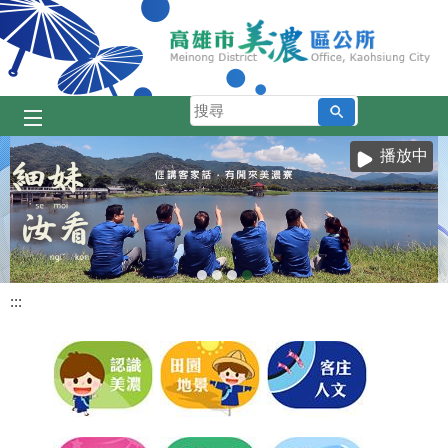
跳到主要內容區塊
搜
尋
播放中
:::
目
前
顯
示
圖
片:
細