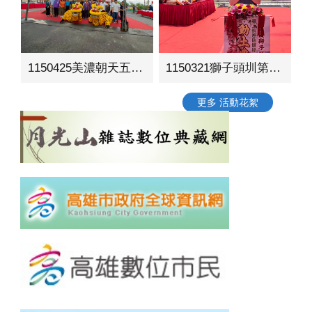
1150425美濃朝天五穀宮周邊環境營造工程動土典禮
1150321獅子頭圳第二幹線環境綠美化工程動土典禮
更多 活動花絮