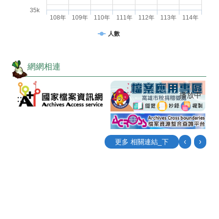
35k
108年
109年
110年
111年
112年
113年
114年
人數
網網相連
播放中
‹
›
更多 相關連結_下
目
前
切
換
至:
國
家