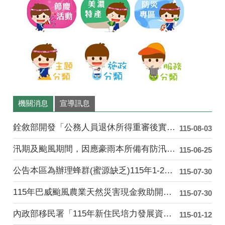
妹
妳
看
機關消息
宣導訊息
銓敘部開發「公務人員退休所得重審後實發金額試算器」....
115-08-03
汛期及颱風期間，因應豪雨本所備有防汛沙包供民眾索取....
115-06-25
公告本區為辦理蜂群(蜜源缺乏)115年1-2月乾旱....
115-07-30
115年巴威颱風農業天然災害現金救助開始受理「水平....
115-07-30
內政部移民署「115年新住民培力發展資訊網」
115-01-12