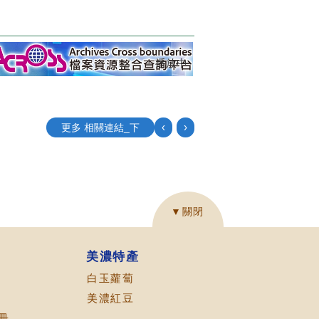
播放中
‹
›
更多 相關連結_下
▼關閉
美濃特產
白玉蘿蔔
美濃紅豆
冊