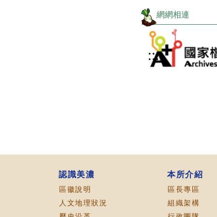
網網相連
目
前
切
換
至:
國
家
檔
認識美濃
本所介紹
案
區徽說明
區長專區
資
訊
人文地理狀況
組織架構
網
歷史沿革
行政團隊