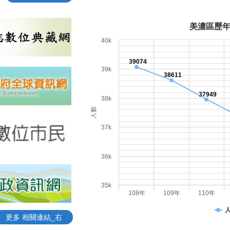
美濃區歷
40k
39074
39k
38611
37949
38k
人數
37k
36k
35k
108年
109年
110年
更多 相關連結_右