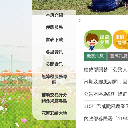
本所介紹
:::
目
前
便民服務
顯
示
書表下載
圖
片:
各里資訊
機關消息
宣導訊息
人
美
公開資訊
情
銓敘部開發「公務人員
濃
無障礙服務專
汛期及颱風期間，因應
區
公告本區為辦理蜂群(蜜源
補助交易身分
關係揭露專區
115年巴威颱風農業
花海彩繪大地
內政部移民署「11