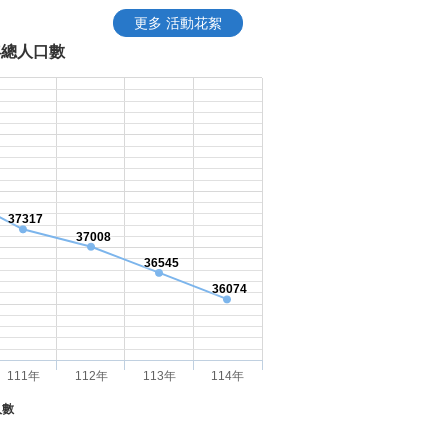
更多 活動花絮
年總人口數
37317
37008
36545
36074
111年
112年
113年
114年
人數