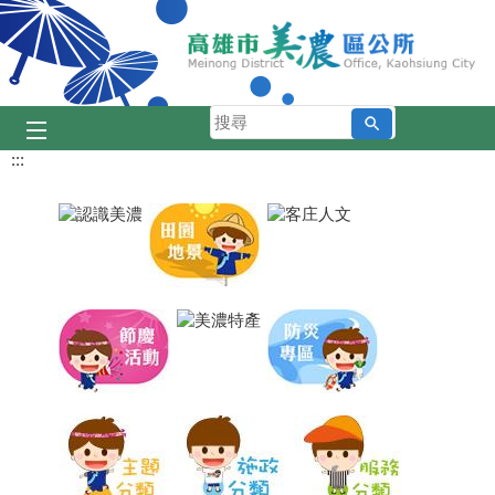
跳到主要內容區塊
搜
人美情濃
美濃庄頭巴士
美濃花海
細妹妳看
尋
:::
目
播放中
前
顯
示
圖
片:
人
美
情
濃