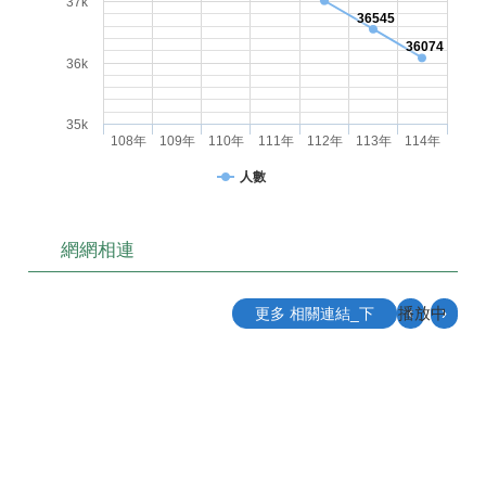
37k
36545
36074
36k
35k
108年
109年
110年
111年
112年
113年
114年
人數
網網相連
播放中
‹
›
更多 相關連結_下
目
前
切
換
至:
機
關