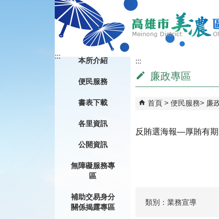
跳到主要內容區塊
:::
本所介紹
:::
廉政專區
便民服務
書表下載
首頁
便民服務
廉
各里資訊
反賄選海報—厚賄有期 徒刑
公開資訊
無障礙服務專
區
補助交易身分
類別：業務宣導
關係揭露專區