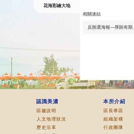
花海彩繪大地
相關連結
反賄選海報—厚賄有期 徒刑
認識美濃
本所介紹
區徽說明
區長專區
人文地理狀況
組織架構
歷史沿革
行政團隊