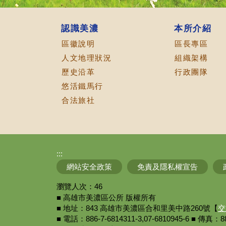
認識美濃
本所介紹
區徽說明
區長專區
人文地理狀況
組織架構
歷史沿革
行政團隊
悠活鐵馬行
合法旅社
:::
網站安全政策
免責及隱私權宣告
瀏覽人次：
46
■ 高雄市美濃區公所 版權所有
■ 地址：843 高雄市美濃區合和里美中路260號【
交
■ 電話：886-7-6814311-3,07-6810945-6 ■ 傳真：88