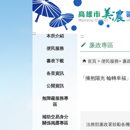
跳到主要內容區塊
:::
本所介紹
:::
廉政專區
便民服務
書表下載
首頁
便民服務
廉
各里資訊
「擁抱陽光 輪轉幸福
公開資訊
無障礙服務專
區
補助交易身分
關係揭露專區
法務部廉政署鼓勵各機