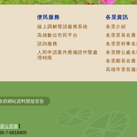
便民服務
各里資訊
線上調解聲請服務系統
各里介紹
高雄數位市民平台
各里里長名冊
諮詢服務
各里里幹事名
人民申請案件應備證件暨處
各里辦公處名
理時限
各里鄰長名冊
高雄市里長服務
政府網站資料開放宣告
通位置圖
】
6-7-6818405