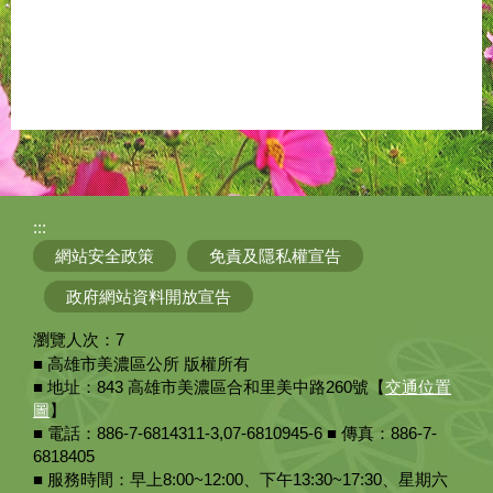
:::
網站安全政策
免責及隱私權宣告
政府網站資料開放宣告
瀏覽人次：
7
■ 高雄市美濃區公所 版權所有
■ 地址：843 高雄市美濃區合和里美中路260號【
交通位置
圖
】
■ 電話：886-7-6814311-3,07-6810945-6 ■ 傳真：886-7-
6818405
■ 服務時間：早上8:00~12:00、下午13:30~17:30、星期六