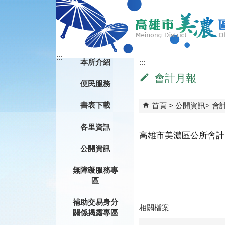
跳到主要內容區塊
:::
本所介紹
:::
會計月報
便民服務
書表下載
首頁
公開資訊
會
各里資訊
高雄市美濃區公所會計月
公開資訊
無障礙服務專
區
補助交易身分
相關檔案
關係揭露專區