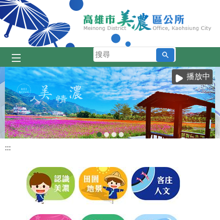
跳到主要內容區塊
搜
尋
播放中
人美情濃
美濃庄頭巴士
美濃花海
細妹妳看
:::
目
前
顯
示
圖
片:
人