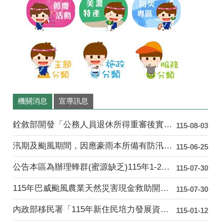
美
情
濃
機關消息
宣導訊息
銓敘部開發「公務人員退休所得重審後實發金額試算器」....
115-08-03
汛期及颱風期間，因應豪雨本所備有防汛沙包供民眾索取....
115-06-25
公告本區為辦理蜂群(蜜源缺乏)115年1-2月乾旱....
115-07-30
115年巴威颱風農業天然災害現金救助開始受理「水平....
115-07-30
內政部移民署「115年新住民培力發展資訊網」
115-01-12