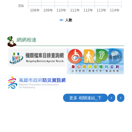
35k
108年
109年
110年
111年
112年
113年
114年
人數
網網相連
播放中
‹
›
更多 相關連結_下
目
前
切
換
至: