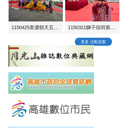
1150425美濃朝天五穀宮周邊環境營造工程動土典禮
1150321獅子頭圳第二幹線環境綠美化工程動土典禮
更多 活動花絮