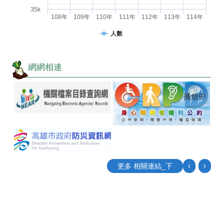
35k
108年
109年
110年
111年
112年
113年
114年
人數
網網相連
播放中
‹
›
更多 相關連結_下
目
前
切
換
至: