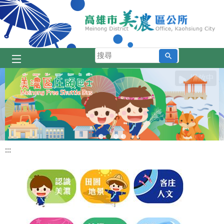
跳到主要內容區塊
搜
尋
播放中
:::
目
前
顯
示
圖
片:
美
濃