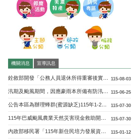
庄
頭
巴
士
機關消息
宣導訊息
銓敘部開發「公務人員退休所得重審後實發金額試算器」....
115-08-03
汛期及颱風期間，因應豪雨本所備有防汛沙包供民眾索取....
115-06-25
公告本區為辦理蜂群(蜜源缺乏)115年1-2月乾旱....
115-07-30
115年巴威颱風農業天然災害現金救助開始受理「水平....
115-07-30
內政部移民署「115年新住民培力發展資訊網」
115-01-12