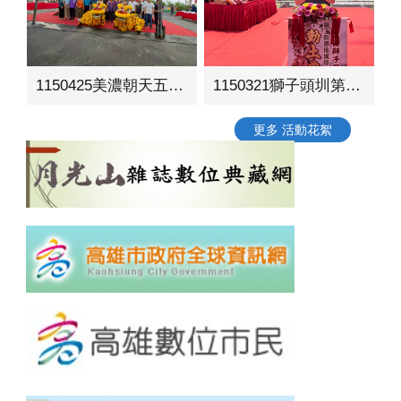
1150425美濃朝天五穀宮周邊環境營造工程動土典禮
1150321獅子頭圳第二幹線環境綠美化工程動土典禮
更多 活動花絮