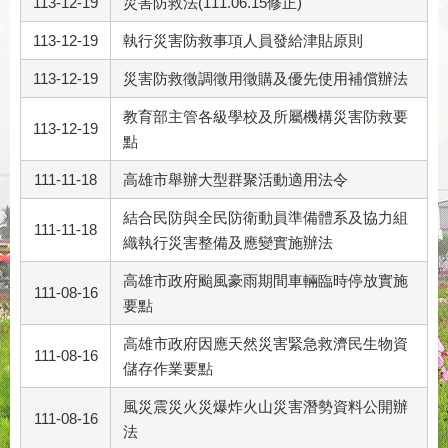
113-12-19
災害防救法(111.06.15修正)
113-12-19
執行災害防救事項人員發給津貼原則
113-12-19
災害防救徵調徵用徵購及優先使用補償辦法
教育部主管各級學校及所屬機構災害防救要
113-12-19
點
111-11-18
高雄市舉辦大型群聚活動適用法令
結合民防與全民防衛動員準備體系及協力組
111-11-18
織執行災害整備及應變實施辦法
高雄市政府颱風豪雨期間車輛臨時停放實施
111-08-16
要點
高雄市政府因應天然災害緊急救濟民生物資
111-08-16
儲存作業要點
風災震災火災爆炸火山災害潛勢資料公開辦
111-08-16
法