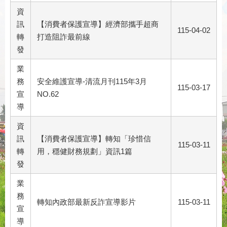
資
訊
【消費者保護宣導】經濟部攜手超商
115-04-02
轉
打造阻詐最前線
發
業
務
安全維護宣導-清流月刊115年3月
115-03-17
宣
NO.62
導
資
訊
【消費者保護宣導】轉知「珍惜信
115-03-11
轉
用，穩健財務規劃」資訊1篇
發
業
務
轉知內政部最新反詐宣導影片
115-03-11
宣
導