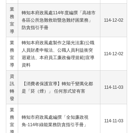
業
轉知本府政風處114年度編撰「高雄市
務
各區公所急難救助暨急難紓困業務」
114-12-02
宣
防貪指引手冊
導
業
轉知本府政風處製作之陽光法案(公職
務
人員財產申報法、公職人員利益衝突
114-12-02
宣
迴避法、本府員工廉政倫理規範)宣導
導
資料
資
訊
【消費者保護宣導】轉知千變萬化都
114-11-03
轉
是「菸（煙）」 任何形式皆有害
發
業
務
轉知市府政風處編撰「全知廉政視
114-11-03
宣
角-114年綠能業務防貪指引手冊」
導