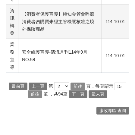
資
【消費者保護宣導】轉知金管會呼籲
訊
消費者勿購買未經主管機關核准之境
114-10-01
轉
外保險商品
發
業
務
安全維護宣導-清流月刊114年9月
114-10-01
宣
NO.59
導
|
第
頁，每頁顯示
最前頁
上一頁
筆
，共94筆
|
下一頁
最末頁
廉政專區 查詢