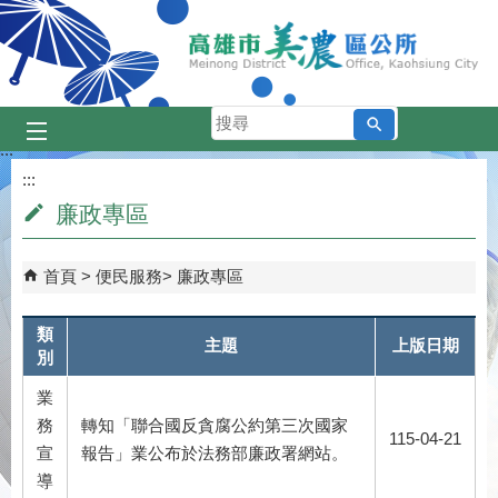
跳到主要內容區塊
搜
尋
:::
:::
廉政專區
首頁
便民服務
廉政專區
類
主題
上版日期
別
業
務
轉知「聯合國反貪腐公約第三次國家
115-04-21
宣
報告」業公布於法務部廉政署網站。
導