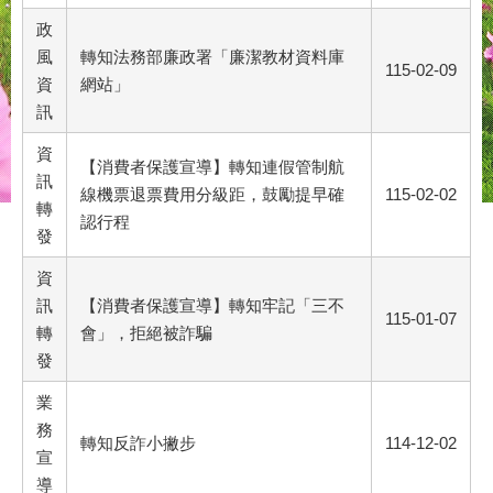
政
風
轉知法務部廉政署「廉潔教材資料庫
115-02-09
資
網站」
訊
資
【消費者保護宣導】轉知連假管制航
訊
線機票退票費用分級距，鼓勵提早確
115-02-02
轉
認行程
發
資
訊
【消費者保護宣導】轉知牢記「三不
115-01-07
轉
會」，拒絕被詐騙
發
業
務
轉知反詐小撇步
114-12-02
宣
導